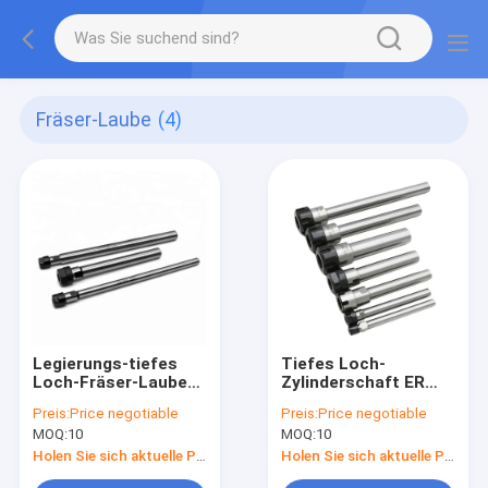
Fräser-Laube
(4)
Legierungs-tiefes
Tiefes Loch-
Loch-Fräser-Lauben-
Zylinderschaft ER
Zylinderschaft für
Chuck Milling Cutter
Preis:
Price negotiable
Preis:
Price negotiable
ER-Klemme
Arbor Alloy
MOQ:
10
MOQ:
10
Holen Sie sich aktuelle Preis
Holen Sie sich aktuelle Preis