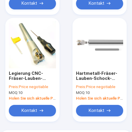
Kontakt
Kontakt
Legierung CNC-
Hartmetall-Fräser-
Fräser-Lauben-
Lauben-Schock-
Prägeschaft 200mm
Beweis-Schaft D16
Preis:
Price negotiable
Preis:
Price negotiable
X160
MOQ:
10
MOQ:
10
Holen Sie sich aktuelle Preis
Holen Sie sich aktuelle Preis
Kontakt
Kontakt