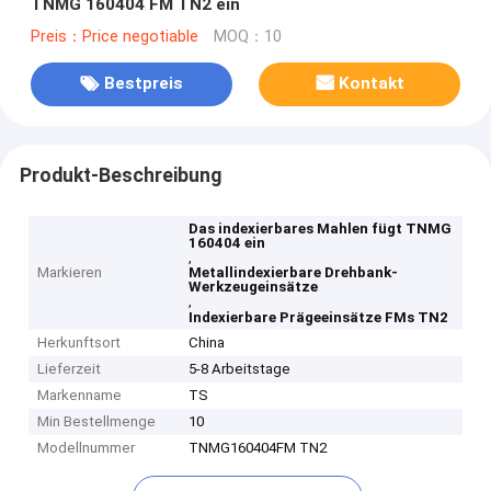
TNMG 160404 FM TN2 ein
Preis：Price negotiable
MOQ：10
Bestpreis
Kontakt
Produkt-Beschreibung
Das indexierbares Mahlen fügt TNMG
160404 ein
,
Markieren
Metallindexierbare Drehbank-
Werkzeugeinsätze
,
Indexierbare Prägeeinsätze FMs TN2
Herkunftsort
China
Lieferzeit
5-8 Arbeitstage
Markenname
TS
Min Bestellmenge
10
Modellnummer
TNMG160404FM TN2