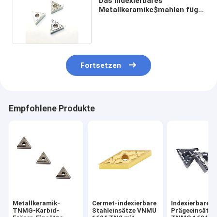
Das indexierbares
Metallkeramikc$mahlen fügt
TNMG 160404 FM TN2 ein
Fortsetzen
Empfohlene Produkte
Metallkeramik-
Cermet-indexierbare
Indexierbare
TNMG-Karbid-
Stahleinsätze VNMU
Prägeeinsätze